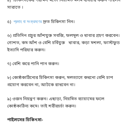
৪) চিকিৎসকের পরামর্শ মতো নিয়মিত মলম ব্যবহার করুন পাইলস
সারাতে ।
৫)
প্রদাহ বা সংক্রমণের
দ্রুত চিকিৎসা নিন।
৬) প্রতিদিন প্রচুর আঁশযুক্ত সবজি, ফলমূল ও খাবার গ্রহণ করবেন।
গোশত, কম আঁশ ও বেশি চর্বিযুক্ত খাবার, কড়া মশলা, ফাস্টফুড
ইত্যাদি পরিহার করুন।
৭) বেশি করে পানি পান করুন।
৮) কোষ্ঠকাঠিন্যের চিকিৎসা করুন, মলত্যাগে কখনো বেশি চাপ
প্রয়োগ করবেন না, আটকে রাখবেন না।
৯) ওজন নিয়ন্ত্রণ করুন। এছাড়া, নিয়মিত ব্যায়ামের ফলে
কোষ্ঠকাঠিন্য কমে। তাই শরীরচর্চা করুন।
পাইলসের চিকিৎসা-