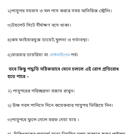
২)পায়ুপথ সহবাস ও মল পাস করার সময় অতিরিক্ত স্ট্রেনিং।
৩)টয়লেট সিটে দীর্ঘক্ষণ বসে থাকা।
৪)কম ফাইবারযুক্ত ডায়েট,স্থূলতা ও গর্ভাবস্থা।
৫)বারবার ডায়রিয়া বা
কোষ্ঠকাঠিন্যের
পর্ব।
তবে কিছু পদ্ধতি সঠিকভাবে মেনে চললে এই রোগ প্রতিরোধ
হতে পারে –
১) পায়ুপথের পরিচ্ছন্নতা বজায় রাখুন।
২) উষ্ণ গরম পানিতে দিনে কয়েকবার পায়ুপথ ভিজিয়ে নিন।
৩)পায়ুপথে ফুলে গেলে বরফ দেয়া যায় ।