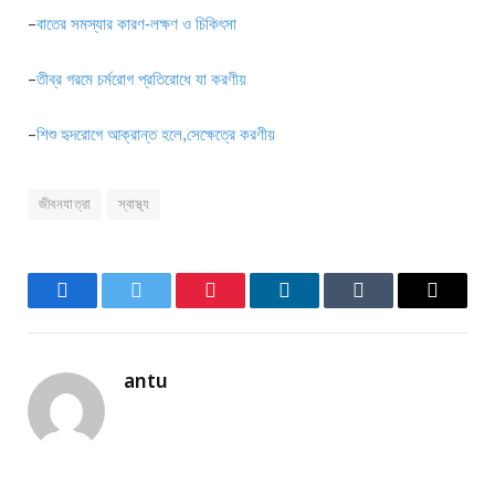
–
বাতের সমস্যার কারণ-লক্ষণ ও চিকিৎসা
–
তীব্র গরমে চর্মরোগ প্রতিরোধে যা করণীয়
–
শিশু হৃদরোগে আক্রান্ত হলে,সেক্ষেত্রে করণীয়
জীবনযাত্রা
স্বাস্থ্য
Facebook
Twitter
Pinterest
LinkedIn
Tumblr
Email
antu