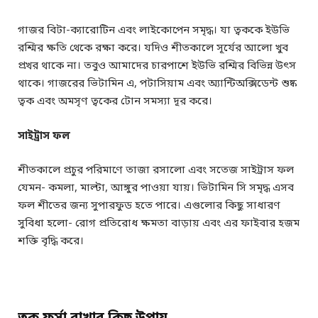
গাজর বিটা-ক্যারোটিন এবং লাইকোপেন সমৃদ্ধ। যা ত্বককে ইউভি
রশ্মির ক্ষতি থেকে রক্ষা করে। যদিও শীতকালে সূর্যের আলো খুব
প্রখর থাকে না। তবুও আমাদের চারপাশে ইউভি রশ্মির বিভিন্ন উৎস
থাকে। গাজরের ভিটামিন এ, পটাসিয়াম এবং অ্যান্টিঅক্সিডেন্ট শুষ্ক
ত্বক এবং অমসৃণ ত্বকের টোন সমস্যা দূর করে।
সাইট্রাস ফল
শীতকালে প্রচুর পরিমাণে তাজা রসালো এবং সতেজ সাইট্রাস ফল
যেমন- কমলা, মাল্টা, আঙ্গুর পাওয়া যায়। ভিটামিন সি সমৃদ্ধ এসব
ফল শীতের জন্য সুপারফুড হতে পারে। এগুলোর কিছু সাধারণ
সুবিধা হলো- রোগ প্রতিরোধ ক্ষমতা বাড়ায় এবং এর ফাইবার হজম
শক্তি বৃদ্ধি করে।
ত্বক ফর্সা রাখার কিছু উপায়