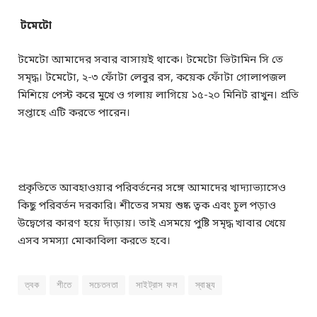
টমেটো
টমেটো আমাদের সবার বাসায়ই থাকে। টমেটো ভিটামিন সি তে
সমৃদ্ধ। টমেটো, ২-৩ ফোঁটা লেবুর রস, কয়েক ফোঁটা গোলাপজল
মিশিয়ে পেস্ট করে মুখে ও গলায় লাগিয়ে ১৫-২০ মিনিট রাখুন। প্রতি
সপ্তাহে এটি করতে পারেন।
প্রকৃতিতে আবহাওয়ার পরিবর্তনের সঙ্গে আমাদের খাদ্যাভ্যাসেও
কিছু পরিবর্তন দরকারি। শীতের সময় শুষ্ক ত্বক এবং চুল পড়াও
উদ্বেগের কারণ হয়ে দাঁড়ায়। তাই এসময়ে পুষ্টি সমৃদ্ধ খাবার খেয়ে
এসব সমস্যা মোকাবিলা করতে হবে।
ত্বক
শীতে
সচেতনতা
সাইট্রাস ফল
স্বাস্থ্য