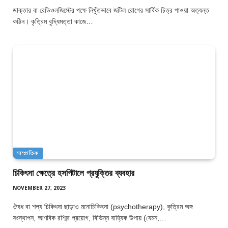
ডাক্তার বা রেডিওলজিস্টের পক্ষে নিখুঁতভাবে জটিল রোগের সার্বিক চিত্র পাওয়া অত্যন্ত
কঠিন। কৃত্রিম বুদ্ধিমত্তা কাজে…
সাম্প্রতিক
চিকিৎসা ক্ষেত্রে হসপিটালে প্রযুক্তির ব্যবহার
NOVEMBER 27, 2023
ঔষধ বা শল্য চিকিৎসা ছাড়াও মনোচিকিৎসা (psychotherapy), কৃত্রিম অঙ্গ
সংস্থাপন, আণবিক রশ্মির প্রয়োগ, বিভিন্ন বাহ্যিক উপায় (যেমন,…