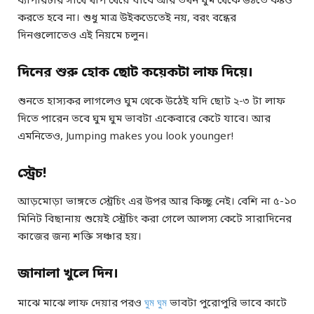
ব্যাপারটার সাথে খাপ খেয়ে যাবে আর তখন ঘুম থেকে উঠতে কষ্টও
করতে হবে না। শুধু মাত্র উইকডেতেই নয়, বরং বন্ধের
দিনগুলোতেও এই নিয়মে চলুন।
দিনের শুরু হোক ছোট কয়েকটা লাফ দিয়ে।
শুনতে হাস্যকর লাগলেও ঘুম থেকে উঠেই যদি ছোট ২-৩ টা লাফ
দিতে পারেন তবে ঘুম ঘুম ভাবটা একেবারে কেটে যাবে। আর
এমনিতেও, Jumping makes you look younger!
স্ট্রেচ!
আড়মোড়া ভাঙ্গতে স্ট্রেচিং এর উপর আর কিচ্ছু নেই। বেশি না ৫-১০
মিনিট বিছানায় শুয়েই স্ট্রেচিং করা গেলে আলস্য কেটে সারাদিনের
কাজের জন্য শক্তি সঞ্চার হয়।
জানালা খুলে দিন।
মাঝে মাঝে লাফ দেয়ার পরও
ঘুম ঘুম
ভাবটা পুরোপুরি ভাবে কাটে