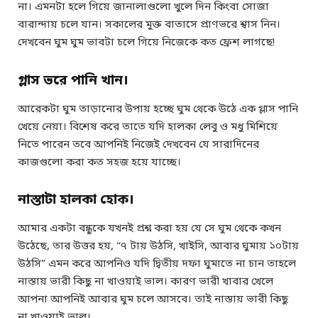
না। এমনটা হলে গিয়ে জানালাগুলো খুলে দিন কিংবা সোজা
বারান্দায় চলে যান। সকালের মুক্ত বাতাসে প্রাণভরে শ্বাস নিন।
দেখবেন ঘুম ঘুম ভাবটা চলে গিয়ে নিজেকে কত ফ্রেশ লাগছে!
গ্লাস ভরে পানি খান।
আরেকটা ঘুম তাড়ানোর উপায় হচ্ছে ঘুম থেকে উঠে এক গ্লাস পানি
খেয়ে নেয়া। বিশেষ করে তাতে যদি হালকা লেবু ও মধু মিশিয়ে
নিতে পারেন তবে আপনিই নিজেই দেখবেন যে সারাদিনের
কাজগুলো করা কত সহজ হয়ে যাচ্ছে।
নাস্তাটা হালকা হোক।
আমার একটা বন্ধুকে যখনই প্রশ্ন করা হয় যে সে ঘুম থেকে কখন
উঠেছে, তার উত্তর হয়, “৭ টায় উঠসি, খাইসি, আবার ঘুমায় ১০টায়
উঠসি” এমন করে আপনিও যদি দ্বিতীয় দফা ঘুমাতে না চান তাহলে
নাস্তায় ভারী কিছু না খাওয়াই ভাল। কারণ ভারী খাবার খেলে
আপনা আপনিই আবার ঘুম চলে আসবে। তাই নাস্তায় ভারী কিছু
না খাওয়াই ভাল।