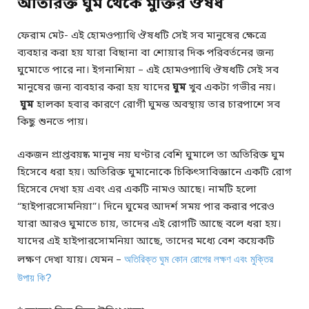
অতিরিক্ত ঘুম থেকে মুক্তির ঔষধ
ফেরাম মেট- এই হোমওপ্যাথি ঔষধটি সেই সব মানুষের ক্ষেত্রে
ব্যবহার করা হয় যারা বিছানা বা শোয়ার দিক পরিবর্তনের জন্য
ঘুমোতে পারে না। ইগনাশিয়া – এই হোমওপ্যাথি ঔষধটি সেই সব
মানুষের জন্য ব্যবহার করা হয় যাদের
ঘুম
খুব একটা গভীর নয়।
ঘুম
হালকা হবার কারণে রোগী ঘুমন্ত অবস্থায় তার চারপাশে সব
কিছু শুনতে পায়।
একজন প্রাপ্তবয়ষ্ক মানুষ নয় ঘণ্টার বেশি ঘুমালে তা অতিরিক্ত ঘুম
হিসেবে ধরা হয়। অতিরিক্ত ঘুমানোকে চিকিৎসাবিজ্ঞানে একটি রোগ
হিসেবে দেখা হয় এবং এর একটি নামও আছে। নামটি হলো
“হাইপারসোমনিয়া”। দিনে ঘুমের আদর্শ সময় পার করার পরেও
যারা আরও ঘুমাতে চায়, তাদের এই রোগটি আছে বলে ধরা হয়।
যাদের এই হাইপারসোমনিয়া আছে, তাদের মধ্যে বেশ কয়েকটি
লক্ষণ দেখা যায়। যেমন –
অতিরিক্ত ঘুম কোন রোগের লক্ষণ এবং মুক্তির
উপায় কি?