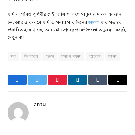
যদি আপনিও পৃথিবীর সেই আশি শতাংশ মানুষের মাঝে একজন
হন, আর এ কারণে যদি আপনার সারাদিনের
কাজকর্ম
খারাপভাবে
প্রভাবিত হয়ে থাকে, তবে এই উপরের পয়েন্টগুলো অনুসরণ করেই
দেখুন না!
ক্ষতি
জীবনযাত্রা
প্রভাব
মানসিক স্বাস্থ্য
সচেতনতা
স্বাস্থ্য
Facebook
Twitter
Pinterest
LinkedIn
Tumblr
Email
antu