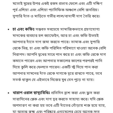
মতোই মুখের উপর একই রকম প্রভাব ফেলে এবং এটি দক্ষিণ
পূর্ব এশিয়া এবং এশিয়া প্যাসিফিক অঞ্চলে বেশি জনপ্রিয়।
সুপারি দাঁত ও মাড়িতে গভীর লাল/বাদামী দাগ তৈরি করে।
চা এবং কফিঃ
সম্ভবত সবচেয়ে সামাজিকভাবে গ্রহণযোগ্য
মাদকের ব্যবহার হল ক্যাফেইন, আর চা এবং কফি উভয়ই
আপনার দাঁতে দাগ জমা করতে পারে। তামাক এবং সুপারি
থেকে ভিন্ন, চা এবং কফি পরিমিত পরিমাণে খাওয়া অনেক বেশি
নিরাপদ। আপনি দুধের সাথে পান করে চা এবং কফি থেকে দাগ
কমাতে পারেন এবং আপনার সকালের কাপের পরপরই পানি
দিয়ে কুলি করে ফেলতে পারেন। একটি স্ট্র দিয়ে পান করা
আপনার সামনের দাঁত থেকে দাগকে দূরে রাখতে পারে, তবে
সতর্ক থাকুন যে এইভাবে নিজের মুখ যেন পুড়ে না যায়।
খারাপ ওরাল স্বাস্থ্যবিধিঃ
প্রতিদিন ব্রাশ করা এবং ফ্লস করা
সারাদিনের প্লেক এবং দাগ দূর করতে সাহায্য করে। যদি প্লেক
অপসারণ না করা হয় তবে এটি দাঁতের গোঁড়ায় শক্ত হয়ে যায়,
যা অত্যন্ত রুক্ষ এবং পরিষ্কার এনামেলের চেয়ে অনেক দ্রুত