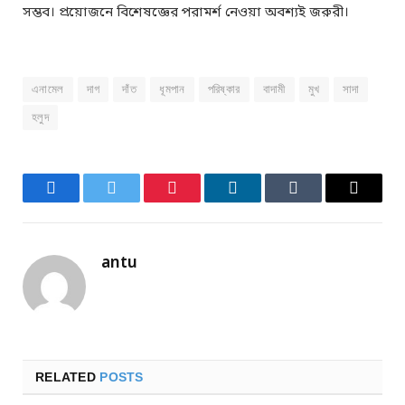
সম্ভব। প্রয়োজনে বিশেষজ্ঞের পরামর্শ নেওয়া অবশ্যই জরুরী।
এনামেল
দাগ
দাঁত
ধূমপান
পরিষ্কার
বাদামী
মুখ
সাদা
হলুদ
Facebook
Twitter
Pinterest
LinkedIn
Tumblr
Email
antu
RELATED
POSTS