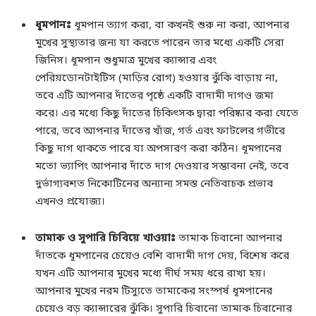
ধূমপানঃ
ধূমপান ত্যাগ করা, বা কখনই শুরু না করা, আপনার
মুখের সুস্থ্যতার জন্য যা করতে পারেন তার মধ্যে একটি সেরা
জিনিস। ধূমপান শুধুমাত্র মুখের ক্যান্সার এবং
পেরিয়ডোনটাইটিস (মাড়ির রোগ) হওয়ার ঝুঁকি বাড়ায় না,
তবে এটি আপনার দাঁতের পৃষ্ঠে একটি বাদামী দাগও জমা
করে। এর মধ্যে কিছু দাঁতের চিকিৎসক দ্বারা পরিষ্কার করা যেতে
পারে, তবে আপনার দাঁতের খাঁজ, গর্ত এবং ফাটলের গভীরে
কিছু দাগ থাকতে পারে যা অপসারণ করা কঠিন। ধূমপানের
মতো ভ্যাপিং আপনার দাঁতে দাগ দেওয়ার সম্ভাবনা নেই, তবে
দুর্ভাগ্যবশত নিকোটিনের অন্যান্য সমস্ত নেতিবাচক প্রভাব
এখনও প্রযোজ্য।
তামাক ও সুপারি চিবিয়ে খাওয়াঃ
তামাক চিবানো আপনার
দাঁতকে ধূমপানের চেয়েও বেশি বাদামী দাগ দেয়, বিশেষ করে
যখন এটি আপনার মুখের মধ্যে দীর্ঘ সময় ধরে রাখা হয়।
আপনার মুখের নরম টিস্যুতে তামাকের সংস্পর্ষ ধূমপানের
চেয়েও বড় ক্যান্সারের ঝুঁকি। সুপারি চিবানো তামাক চিবানোর