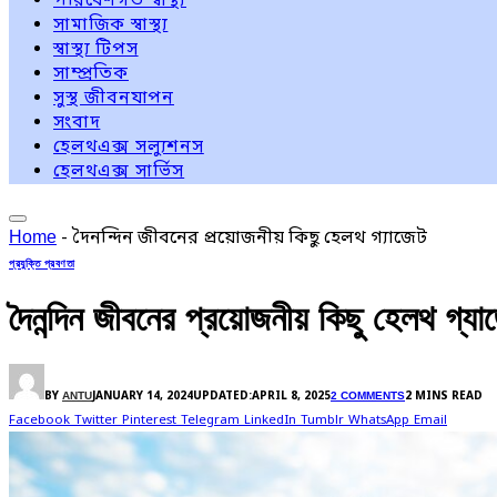
পরিবেশগত স্বাস্থ্য
সামাজিক স্বাস্থ্য
স্বাস্থ্য টিপস
সাম্প্রতিক
সুস্থ জীবনযাপন
সংবাদ
হেলথএক্স সল্যুশনস
হেলথএক্স সার্ভিস
-
দৈনন্দিন জীবনের প্রয়োজনীয় কিছু হেলথ গ্যাজেট
Home
প্রযুক্তি প্রবণতা
দৈনন্দিন জীবনের প্রয়োজনীয় কিছু হেলথ গ্যা
BY
ANTU
JANUARY 14, 2024
UPDATED:
APRIL 8, 2025
2 COMMENTS
2 MINS READ
Facebook
Twitter
Pinterest
Telegram
LinkedIn
Tumblr
WhatsApp
Email