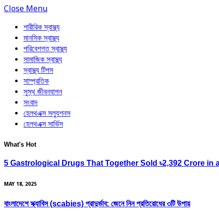
Close Menu
শারীরিক স্বাস্থ্য
মানসিক স্বাস্থ্য
পরিবেশগত স্বাস্থ্য
সামাজিক স্বাস্থ্য
স্বাস্থ্য টিপস
সাম্প্রতিক
সুস্থ জীবনযাপন
সংবাদ
হেলথএক্স সল্যুশনস
হেলথএক্স সার্ভিস
What's Hot
5 Gastrological Drugs That Together Sold ৳2,392 Crore in 
MAY 18, 2025
বাংলাদেশে স্ক্যাবিস (scabies) প্রাদুর্ভাব: জেনে নিন প্রতিরোধের ৩টি উপায়