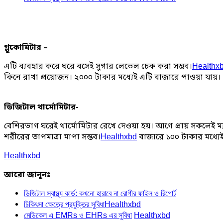
গ্লুকোমিটার –
এটি ব্যবহার করে ঘরে বসেই সুগার লেভেল চেক করা সম্ভব।
Healthx
কিনে রাখা প্রয়োজন। ২০০০ টাকার মধ্যেই এটি বাজারে পাওয়া যায়।
ডিজিটাল থার্মোমিটার-
বেশিরভাগ ঘরেই থার্মোমিটার রেখে দেওয়া হয়। আগে প্রায় সকলেই ম
শরীরের তাপমাত্রা মাপা সম্ভব।
বাজারে ১০০ টাকার মধ্যে
Healthxbd
Healthxbd
আরো জানুনঃ
ডিজিটাল স্বাস্থ্য কার্ড: কখনো হারাবে না রোগীর ফাইল ও রিপোর্ট
চিকিৎসা ক্ষেত্রে প্রযুক্তির সুবিধা
Healthxbd
মেডিকেল এ EMRs ও EHRs এর সুবিধা
Healthxbd