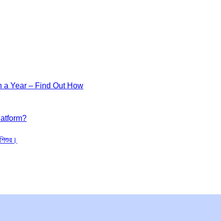
in a Year – Find Out How
latform?
 শিশুর।