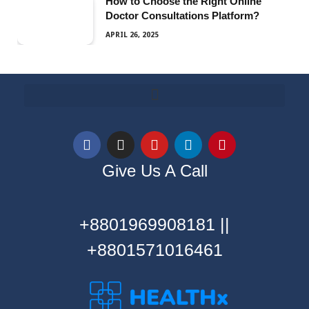
How to Choose the Right Online
Doctor Consultations Platform?
APRIL 26, 2025
Give Us A Call
+8801969908181 ||
+8801571016461