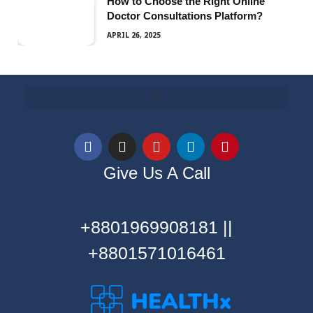
How to Choose the Right Online
Doctor Consultations Platform?
APRIL 26, 2025
Give Us A Call
+8801969908181 ||
+8801571016461