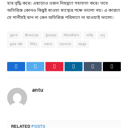
হার বৃদ্ধি করে। এছাড়াও ওজন নিয়ন্ত্রণে সহায়তা করে। তবে
অতিরিক্ত কোনও কিছুই খাওয়া স্বাস্থ্যের পক্ষে ভালো নয়। এ কারণে
যে পানীয়ই খান না কেন অতিরিক্ত পরিমাণে না খাওয়াই ভালো।
কুয়াশা
জীবনযাত্রা
ঠান্ডাজ্বর
নিউমোনিয়াস
পানীয়
ফ্লু
ব্ল্যাক কফি
শিশির
সকালে
সচেতনতা
স্বাস্থ্য
Facebook
Twitter
Pinterest
LinkedIn
Tumblr
Email
antu
RELATED
POSTS