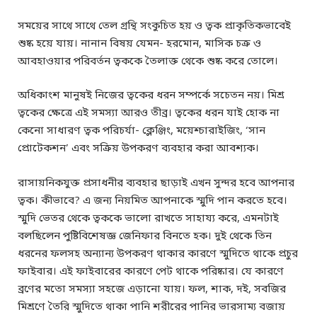
সময়ের সাথে সাথে তেল গ্রন্থি সংকুচিত হয় ও ত্বক প্রাকৃতিকভাবেই
শুষ্ক হয়ে যায়। নানান বিষয় যেমন- হরমোন, মাসিক চক্র ও
আবহাওয়ার পরিবর্তন ত্বককে তৈলাক্ত থেকে শুষ্ক করে তোলে।
অধিকাংশ মানুষই নিজের ত্বকের ধরন সম্পর্কে সচেতন নয়। মিশ্র
ত্বকের ক্ষেত্রে এই সমস্যা আরও তীব্র। ত্বকের ধরন যাই হোক না
কেনো সাধারণ ত্বক পরিচর্যা- ক্লেঞ্জিং, ময়েশ্চারাইজিং, ‘সান
প্রোটেকশন’ এবং সক্রিয় উপকরণ ব্যবহার করা আবশ্যক।
রাসায়নিকযুক্ত প্রসাধনীর ব্যবহার ছাড়াই এখন সুন্দর হবে আপনার
ত্বক। কীভাবে? এ জন্য নিয়মিত আপনাকে স্মুদি পান করতে হবে।
স্মুদি ভেতর থেকে ত্বককে ভালো রাখতে সাহায্য করে, এমনটাই
বলছিলেন পুষ্টিবিশেষজ্ঞ জেনিফার বিনতে হক। দুই থেকে তিন
ধরনের ফলসহ অন্যান্য উপকরণ থাকার কারণে স্মুদিতে থাকে প্রচুর
ফাইবার। এই ফাইবারের কারণে পেট থাকে পরিষ্কার। যে কারণে
ব্রণের মতো সমস্যা সহজে এড়ানো যায়। ফল, শাক, দই, সবজির
মিশ্রণে তৈরি স্মুদিতে থাকা পানি শরীরের পানির ভারসাম্য বজায়