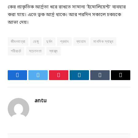
কের প্রাকৃতিক আর্দ্রতা ধরে রাখতে সামান্য ‘ইমোলিয়েন্ট’ ব্যবহার
করা যায়। এতে ত্বক আর্দ্র থাকে। আর পরদিন সকালে চকচকে
আভা দেয়।
জীবনযাত্রা
ডেঙ্গু
দুর্বল
প্রভাব
ব্যায়াম
মানসিক স্বাস্থ্য
শরীরচর্চা
সচেতনতা
স্বাস্থ্য
Facebook
Twitter
Pinterest
LinkedIn
Tumblr
Email
antu