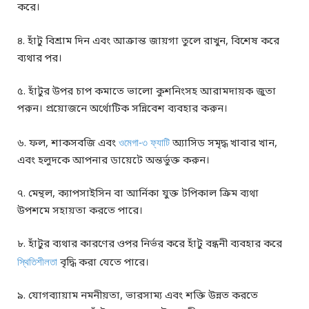
করে।
৪. হাঁটু বিশ্রাম দিন এবং আক্রান্ত জায়গা তুলে রাখুন, বিশেষ করে
ব্যথার পর।
৫. হাঁটুর উপর চাপ কমাতে ভালো কুশনিংসহ আরামদায়ক জুতা
পরুন। প্রয়োজনে অর্থোটিক সন্নিবেশ ব্যবহার করুন।
৬. ফল, শাকসবজি এবং
ওমেগা-৩ ফ্যাটি
অ্যাসিড সমৃদ্ধ খাবার খান,
এবং হলুদকে আপনার ডায়েটে অন্তর্ভুক্ত করুন।
৭. মেন্থল, ক্যাপসাইসিন বা আর্নিকা যুক্ত টপিকাল ক্রিম ব্যথা
উপশমে সহায়তা করতে পারে।
৮. হাঁটুর ব্যথার কারণের ওপর নির্ভর করে হাঁটু বন্ধনী ব্যবহার করে
স্থিতিশীলতা
বৃদ্ধি করা যেতে পারে।
৯. যোগব্যায়াম নমনীয়তা, ভারসাম্য এবং শক্তি উন্নত করতে