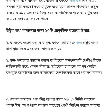
দীর্ঘ সময় বসে থাকার এবং ব্যস্ততার কারণে
শরীরচর্চার
অভাব এই
সমস্যা সৃষ্টি করছে। তবে হাঁটুতে ব্যথা হলে তাৎক্ষণিকভাবে ওষুধ
খাওয়ার প্রয়োজন নেই; কিছু ঘরোয়া পদ্ধতি রয়েছে যা হাঁটুর ব্যথা
কমাতে সহায়তা করতে পারে।
হাঁটুর ব্যথা কমানোর জন্য ১০টি প্রাকৃতিক ঘরোয়া উপায়:
১. স্বাস্থ্যকর ওজন বজায় রাখুন, কারণ অতিরিক্ত
ওজন
হাঁটুর উপর
চাপ বৃদ্ধি করে এবং ব্যথা বাড়াতে পারে।
২. কম-প্রভাবের ব্যায়াম করুন যা হাঁটুকে সমর্থনকারী পেশীগুলিকে
শক্তিশালী করে, যেমন সাঁতার, সাইকেল চালানো বা মৃদু স্ট্রেচিং।
উপযুক্ত ব্যায়ামের জন্য স্বাস্থ্যসেবা পেশাদকের সাথে পরামর্শ করুন।
৩. ফোলা কমাতে এবং তীব্র ব্যথার সময় ১৫-২০ মিনিট বরফের
প্যাক দিন। তাপ প্যাক বা উষ্ণ কম্প্রেস পেশী শিথিল করতে সাহায্য