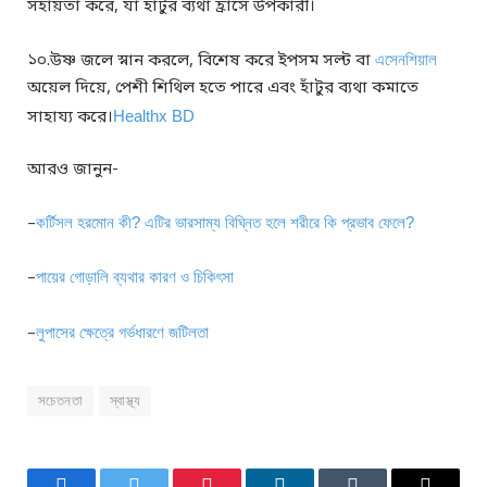
সহায়তা করে, যা হাঁটুর ব্যথা হ্রাসে উপকারী।
১০.উষ্ণ জলে স্নান করলে, বিশেষ করে ইপসম সল্ট বা
এসেনশিয়াল
অয়েল দিয়ে, পেশী শিথিল হতে পারে এবং হাঁটুর ব্যথা কমাতে
সাহায্য করে।
Healthx BD
আরও জানুন-
–
কর্টিসল হরমোন কী? এটির ভারসাম্য বিঘ্নিত হলে শরীরে কি প্রভাব ফেলে?
–
পায়ের গোড়ালি ব্যথার কারণ ও চিকিৎসা
–
লুপাসের ক্ষেত্রে গর্ভধারণে জটিলতা
সচেতনতা
স্বাস্থ্য